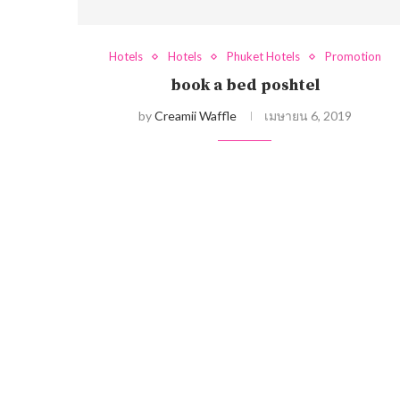
Hotels
Hotels
Phuket Hotels
Promotion
book a bed poshtel
by
Creamii Waffle
เมษายน 6, 2019