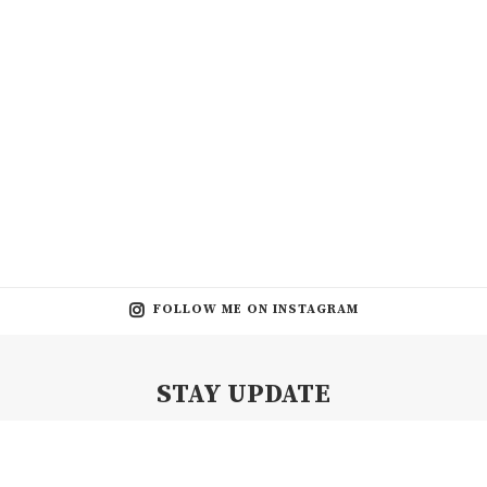
FOLLOW ME ON INSTAGRAM
STAY UPDATE
Subscribe my Newsletter for new blog posts, tips & new photos.
Let's stay updated!