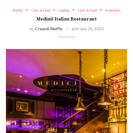
Buffet
Cafe' & Food
rooftop
Cafe' & Food
Promotion
Medinii Italian Restaurant
by
Creamii Waffle
มกราคม 26, 2020