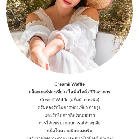
Creamii Waffle
บล็อกเกอร์ท่องเที่ยว / ไลฟ์สไตล์ / รีวิวอาหาร
Creamii Waffle (ครีมมี่ วาฟเฟิล)
ครีมหลงรักในการท่องเที่ยว ถ่ายรูป
และรักในการกิน(ขนม)มาก
การได้แชร์ประสบการณ์ต่างๆ คือ
หนึ่งในความฝันของครีม
"หวังว่าทุกคนจะชอบ และสนุกไปกับครีมนะคะ"