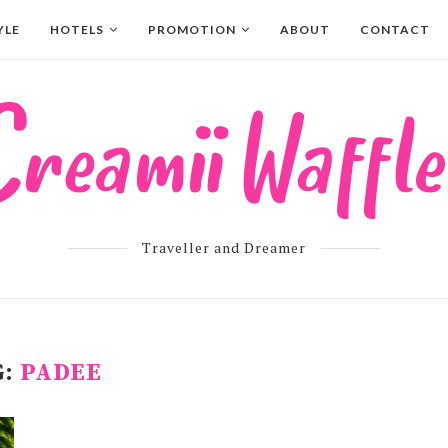
YLE
HOTELS
PROMOTION
ABOUT
CONTACT
Traveller and Dreamer
G:
PADEE