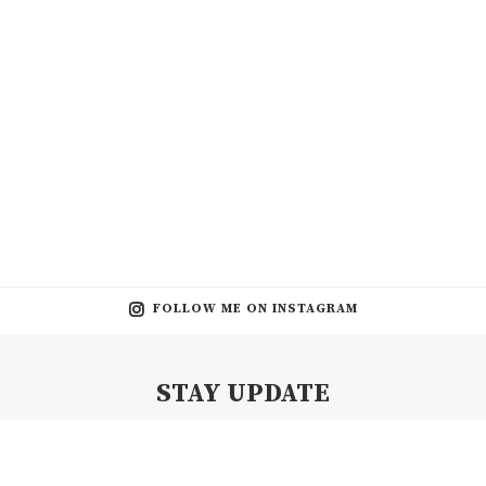
FOLLOW ME ON INSTAGRAM
STAY UPDATE
Subscribe my Newsletter for new blog posts, tips & new photos.
Let's stay updated!