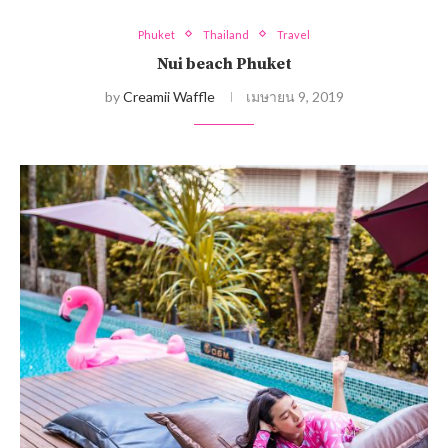
Phuket
Thailand
Travel
Nui beach Phuket
by
Creamii Waffle
เมษายน 9, 2019