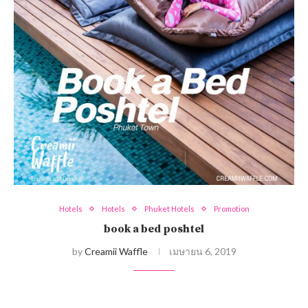
Hotels
Hotels
Phuket Hotels
Promotion
book a bed poshtel
by
Creamii Waffle
เมษายน 6, 2019