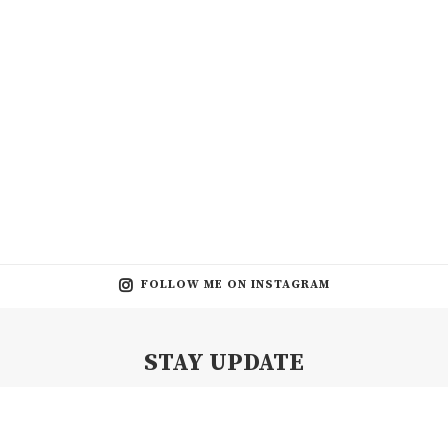
FOLLOW ME ON INSTAGRAM
STAY UPDATE
Subscribe my Newsletter for new blog posts, tips & new photos.
Let's stay updated!