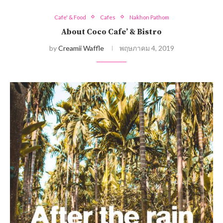
Cafe' & Food
Cafes
Nakhon Pathom
About Coco Cafe’ & Bistro
by
Creamii Waffle
พฤษภาคม 4, 2019