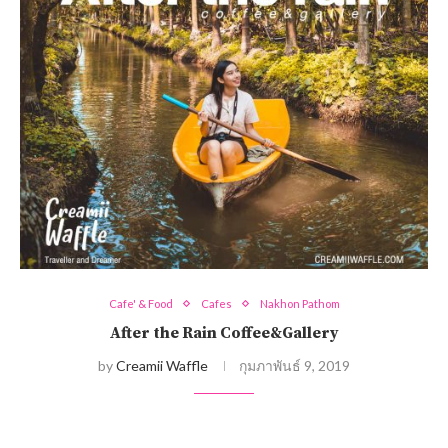
Cafe' & Food
Cafes
Nakhon Pathom
After the Rain Coffee&Gallery
by
Creamii Waffle
กุมภาพันธ์ 9, 2019