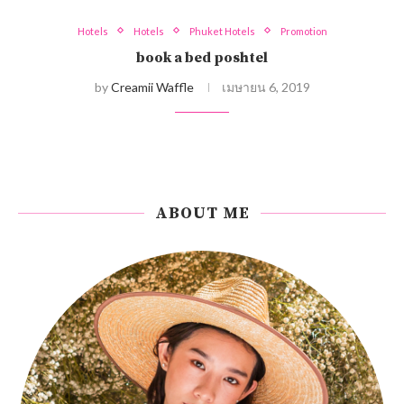
Hotels
Hotels
Phuket Hotels
Promotion
book a bed poshtel
by
Creamii Waffle
เมษายน 6, 2019
ABOUT ME