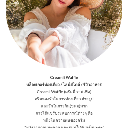
Creamii Waffle
บล็อกเกอร์ท่องเที่ยว / ไลฟ์สไตล์ / รีวิวอาหาร
Creamii Waffle (ครีมมี่ วาฟเฟิล)
ครีมหลงรักในการท่องเที่ยว ถ่ายรูป
และรักในการกิน(ขนม)มาก
การได้แชร์ประสบการณ์ต่างๆ คือ
หนึ่งในความฝันของครีม
"หวังว่าทุกคนจะชอบ และสนุกไปกับครีมนะคะ"