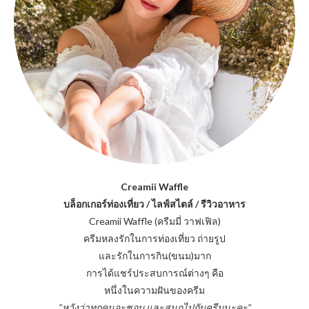
Creamii Waffle
บล็อกเกอร์ท่องเที่ยว / ไลฟ์สไตล์ / รีวิวอาหาร
Creamii Waffle (ครีมมี่ วาฟเฟิล)
ครีมหลงรักในการท่องเที่ยว ถ่ายรูป
และรักในการกิน(ขนม)มาก
การได้แชร์ประสบการณ์ต่างๆ คือ
หนึ่งในความฝันของครีม
"หวังว่าทุกคนจะชอบ และสนุกไปกับครีมนะคะ"