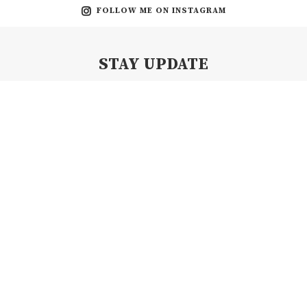
FOLLOW ME ON INSTAGRAM
STAY UPDATE
Subscribe my Newsletter for new blog posts, tips & new photos.
Let's stay updated!