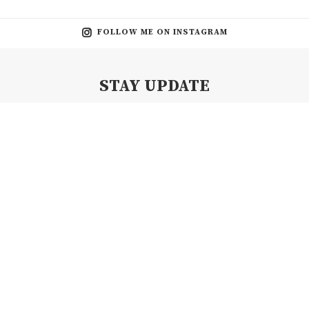
FOLLOW ME ON INSTAGRAM
STAY UPDATE
Subscribe my Newsletter for new blog posts, tips & new photos.
Let's stay updated!