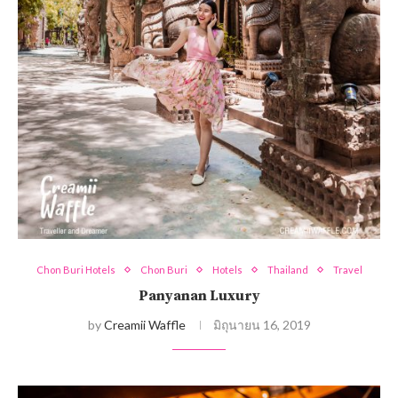
Chon Buri Hotels
Chon Buri
Hotels
Thailand
Travel
Panyanan Luxury
by
Creamii Waffle
มิถุนายน 16, 2019