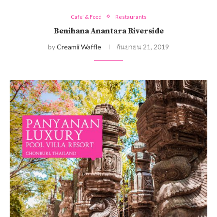
Cafe' & Food
Restaurants
Benihana Anantara Riverside
by
Creamii Waffle
กันยายน 21, 2019