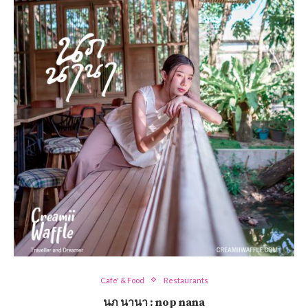
Cafe' & Food
Restaurants
นภ นานา : nop nana