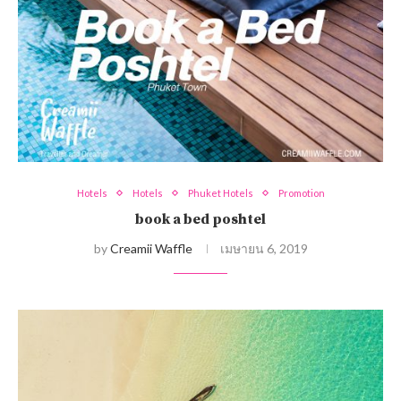
Hotels
Hotels
Phuket Hotels
Promotion
book a bed poshtel
by
Creamii Waffle
เมษายน 6, 2019