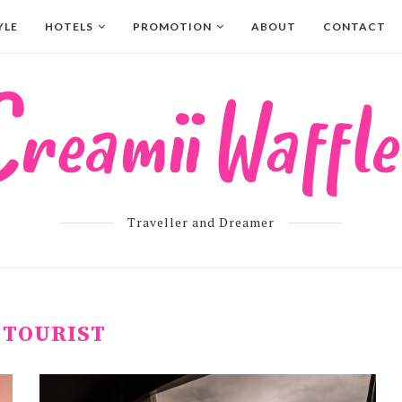
YLE
HOTELS
PROMOTION
ABOUT
CONTACT
Traveller and Dreamer
:
TOURIST