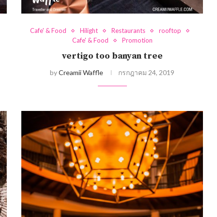
Cafe' & Food
Hilight
Restaurants
rooftop
Cafe' & Food
Promotion
vertigo too banyan tree
by
Creamii Waffle
กรกฎาคม 24, 2019