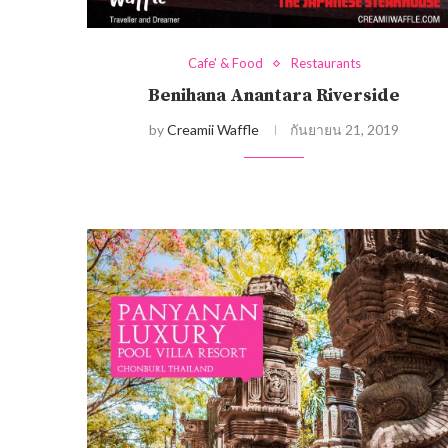
Cafe' & Food
Restaurants
Benihana Anantara Riverside
by
Creamii Waffle
กันยายน 21, 2019