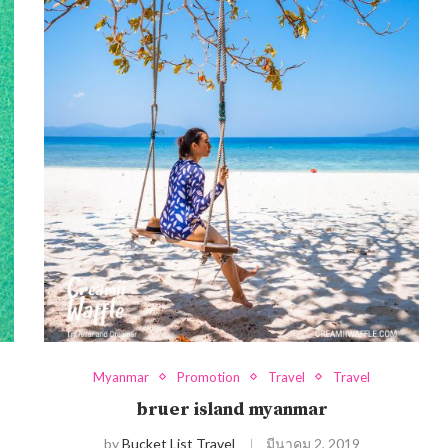
Myanmar
Promotion
Travel
Travel
bruer island myanmar
by
Bucket List Travel
มีนาคม 2, 2019