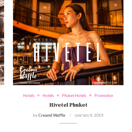
Hotels
Hotels
Phuket Hotels
Promotion
Hivetel Phuket
by
Creamii Waffle
เมษายน 9, 2019