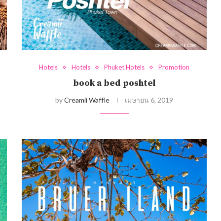
Hotels
Hotels
Phuket Hotels
Promotion
book a bed poshtel
by
Creamii Waffle
เมษายน 6, 2019