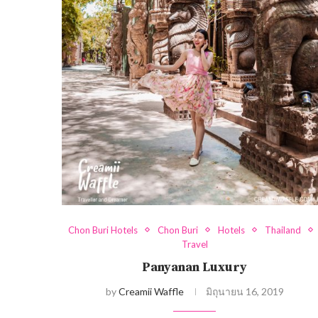
Chon Buri Hotels
Chon Buri
Hotels
Thailand
Travel
Panyanan Luxury
by
Creamii Waffle
มิถุนายน 16, 2019