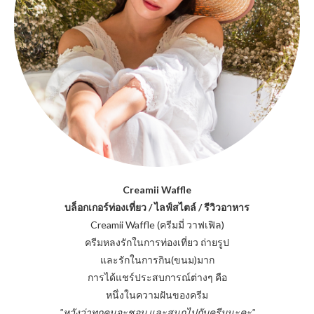
Creamii Waffle
บล็อกเกอร์ท่องเที่ยว / ไลฟ์สไตล์ / รีวิวอาหาร
Creamii Waffle (ครีมมี่ วาฟเฟิล)
ครีมหลงรักในการท่องเที่ยว ถ่ายรูป
และรักในการกิน(ขนม)มาก
การได้แชร์ประสบการณ์ต่างๆ คือ
หนึ่งในความฝันของครีม
"หวังว่าทุกคนจะชอบ และสนุกไปกับครีมนะคะ"