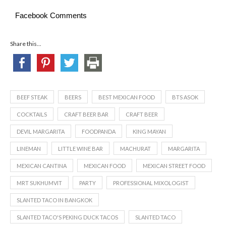
Facebook Comments
Share this...
BEEF STEAK
BEERS
BEST MEXICAN FOOD
BTS ASOK
COCKTAILS
CRAFT BEER BAR
CRAFT BEER
DEVIL MARGARITA
FOODPANDA
KING MAYAN
LINEMAN
LITTLE WINE BAR
MACHURAT
MARGARITA
MEXICAN CANTINA
MEXICAN FOOD
MEXICAN STREET FOOD
MRT SUKHUMVIT
PARTY
PROFESSIONAL MIXOLOGIST
SLANTED TACO IN BANGKOK
SLANTED TACO'S PEKING DUCK TACOS
SLANTED TACO