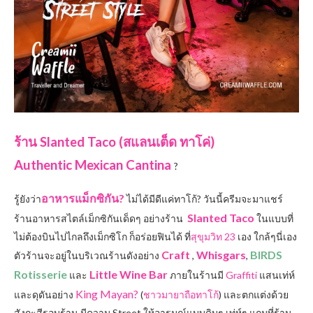
ร้าน Slanted Taco (สแลนเต็ด ทาโค่)
Authentic Mexican Cantina
?️
อาหารแม็กซิกัน?
รู้ยังว่า
ไม่ได้มีดีแค่ทาโก้
?
วันนี้ครีมจะมาแชร์
Slanted Taco
ร้านอาหารสไตล์เม็กซิกันเด็ดๆ อย่างร้าน
ในแบบที่
ไม่ต้องบินไปไกลถึงเม็กซิโก ก็อร่อยฟินได้ ที่
สุขุมวิท 23
เอง ใกล้ๆนี่เอง
Craft
Whisgars
BIRDS
ตัวร้านจะอยู่ในบริเวณร้านดังอย่าง
,
,
Rotisserie
Little Wine Bar
และ
ภายในร้านมี
Graffiti
แสนเท่ห์
King Mayan?
และดุดันอย่าง
(
ชาวมายาถือทาโก้
) และตกแต่งด้วย
สังกะสีรอบร้าน มีความ Street ให้อารมณ์แบบดิบๆ เท่ห์ๆ แถมที่ร้าน