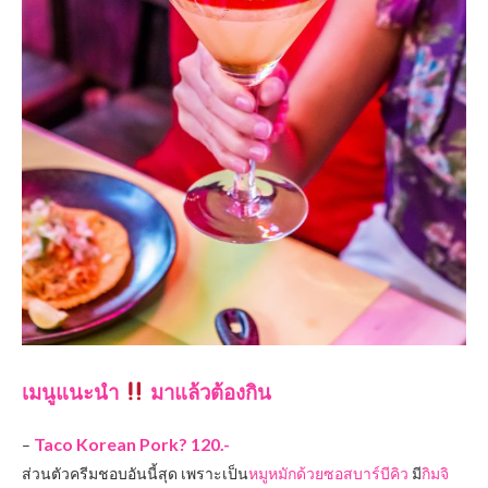
เมนูแนะนำ
มาแล้วต้องกิน
Taco Korean Pork? 120.-
–
ส่วนตัวครีมชอบอันนี้สุด เพราะเป็น
หมูหมักด้วยซอสบาร์บีคิว
มี
กิมจิ