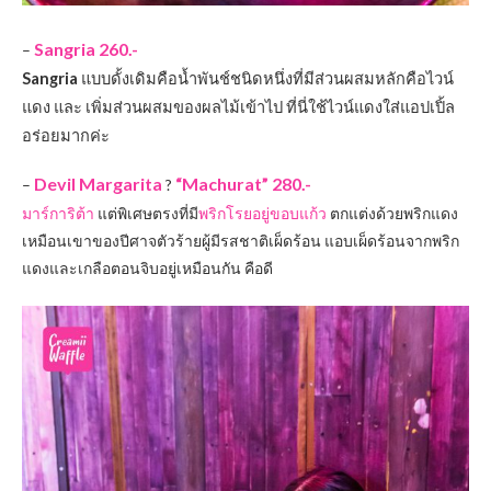
Sangria 260.-
–
Sangria
แบบดั้งเดิมคือน้ำพันช์ชนิดหนึ่งที่มีส่วนผสมหลักคือไวน์
แดง และ เพิ่มส่วนผสมของผลไม้เข้าไป ที่นี่ใช้ไวน์แดงใส่แอปเปิ้ล
อร่อยมากค่ะ
Devil Margarita
“Machurat” 280.-
–
?
มาร์การิต้า
แต่พิเศษตรงที่มี
พริกโรยอยู่ขอบแก้ว
ตกแต่งด้วยพริกแดง
เหมือนเขาของปีศาจตัวร้ายผู้มีรสชาติเผ็ดร้อน แอบเผ็ดร้อนจากพริก
แดงและเกลือตอนจิบอยู่เหมือนกัน คือดี