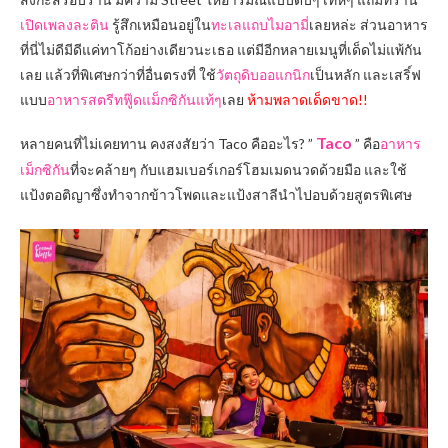
เปิดเพลงละติน
รู้สึกเหมือนอยู่ใน
ทะเลแถบไมอามี่
เลยหล่ะ ส่วนอาหาร
ที่นี่ไม่ดีมีดีแค่ทาโก้อย่างเดียวนะเธอ แต่มีอีกหลายเมนูที่เด็ดไม่แพ้กัน
เลย แล้วที่พิเศษกว่าที่อื่นตรงที่ ใช้
วัตถุดิบออแกนิก
เป็นหลัก และเสริ์ฟ
แบบ
อาหารสตรีทฟู๊ดแม็กซิกันแท้ๆ
เลย
ห้ามพลาดเด็ดขาด!!
Taco
หลายคนที่ไม่เคยทาน คงสงสัยว่า Taco คืออะไร? ”
” คือ
อาหาร
เม็กซิกัน
ที่จะคล้ายๆ กับแฮมเบอร์เกอร์โฮมเมดนวดด้วยมือ และใช้
แป้งตอติญาซึ่งทำจากข้าวโพดและแป้งสาลีนำไปอบด้วยสูตรพิเศษ