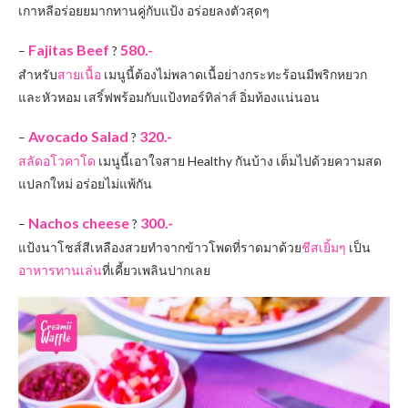
เกาหลีอร่อยยมากทานคู่กับแป้ง อร่อยลงตัวสุดๆ
Fajitas Beef
580.-
–
?
สำหรับ
สายเนื้อ
เมนูนี้ต้องไม่พลาดเนื้อย่างกระทะร้อนมีพริกหยวก
และหัวหอม เสริ์ฟพร้อมกับแป้งทอร์ทิล่าส์ อิ่มท้องแน่นอน
Avocado Salad
320.-
–
?
สลัดอโวคาโด
เมนูนี้เอาใจสาย Healthy กันบ้าง เต็มไปด้วยความสด
แปลกใหม่ อร่อยไม่แพ้กัน
Nachos cheese
300.-
–
?
แป้งนาโชส์สีเหลืองสวยทำจากข้าวโพดที่ราดมาด้วย
ชีสเยิ้มๆ
เป็น
อาหารทานเล่น
ที่เคี้ยวเพลินปากเลย