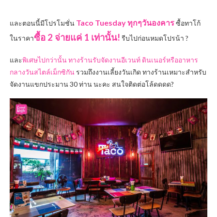
Taco Tuesda
y
ทุกๆวันองคาร
และตอนนี้มีโปรโมชั่น
ซื้อทาโก้
ซื้อ 2 จ่ายแค่ 1 เท่านั้น!
ในราคา
รีบไปก่อนหมดโปรน้า ?
และ
พิเศษไปกว่านั้น
ทางร้านรับจัดงานอีเวนท์ ดินเนอร์หรืออาหาร
กลางวันสไตล์เม็กซิกัน
รวมถึงงานเลี้ยงวันเกิด ทางร้านเหมาะสำหรับ
จัดงานแขกประมาน 30 ท่าน นะคะ สนใจติดต่อโล้ดดดด?