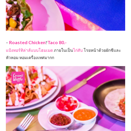
Roasted Chicken
Taco 80.-
–
?
แป้งทอร์ทิล่าส์แบบโฮมเมด
ภายในเป็น
ไก่สับ
โรยหน้าด้วยผักชีและ
หัวหอม หอมเครื่องเทศมากก