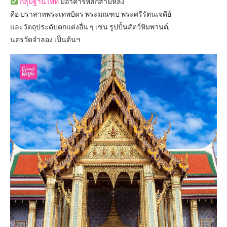
กลุ่มฐานไพที
มีอาคารหลักสามหลัง
คือ ปราสาทพระเทพบิดร พระมณฑป พระศรีรัตนเจดีย์
และวัตถุประดับตกแต่งอื่น ๆ เช่น รูปปั้นสัตว์หิมพานต์,
นครวัดจำลอง เป็นต้นฯ