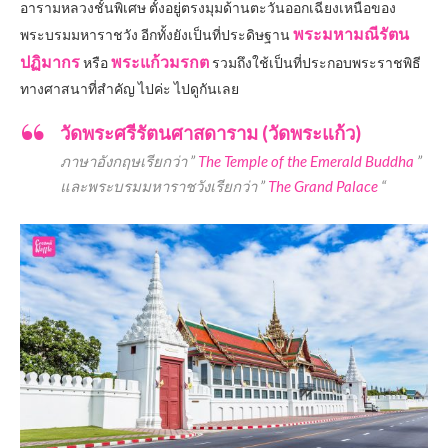
อารามหลวงชั้นพิเศษ ตั้งอยู่ตรงมุมด้านตะวันออกเฉียงเหนือของ
พระมหามณีรัตน
พระบรมมหาราชวัง อีกทั้งยังเป็นที่ประดิษฐาน
ปฏิมากร
พระแก้วมรกต
หรือ
รวมถึงใช้เป็นที่ประกอบพระราชพิธี
ทางศาสนาที่สำคัญ ไปค่ะ ไปดูกันเลย
วัดพระศรีรัตนศาสดาราม (วัดพระแก้ว)
ภาษาอังกฤษเรียกว่า ”
The Temple of the Emerald Buddha
”
และพระบรมมหาราชวังเรียกว่า ”
The Grand Palace
“