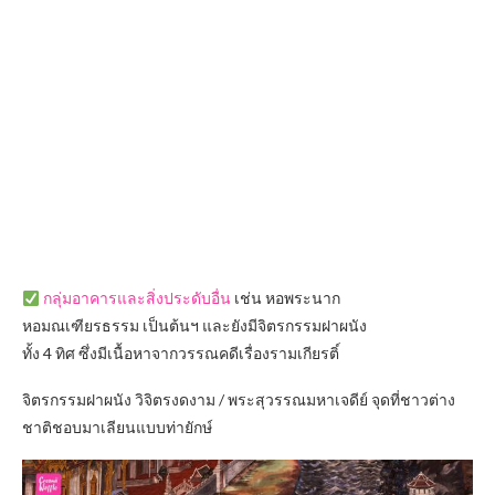
กลุ่มอาคารและสิ่งประดับอื่น
เช่น หอพระนาก
หอมณเฑียรธรรม เป็นต้นฯ และยังมีจิตรกรรมฝาผนัง
ทั้ง 4 ทิศ ซึ่งมีเนื้อหาจากวรรณคดีเรื่องรามเกียรติ์
จิตรกรรมฝาผนัง วิจิตรงดงาม / พระสุวรรณมหาเจดีย์ จุดที่ชาวต่าง
ชาติชอบม
าเลียนแบบท่ายักษ์