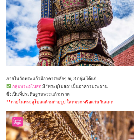
ภายในวัดพระแก้วมีอาคารหลักๆ อยู่ 3 กลุ่ม ได้แก่
กลุ่มพระอุโบสถ
มี “พระอุโบสถ” เป็นอาคารประธาน
ซึ่งเป็นที่ประดิษฐานพระแก้วมรกต
**ภายในพระอุโบสถห้ามถ่ายรูป ใส่หมวก หรือแว่นกันแดด