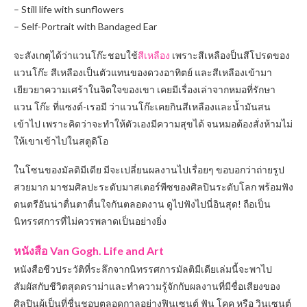
– Still life with sunflowers
– Self-Portrait with Bandaged Ear
จะสังเกตุได้ว่าแวนโก๊ะชอบใช้
สีเหลือง
เพราะสีเหลืองป็นสีโปรดของ
แวนโก๊ะ สีเหลืองเป็นตัวแทนของดวงอาทิตย์ และสีเหลืองเข้ามา
เยียวยาความเศร้าในจิตใจของเขา เคยมีเรื่องเล่าจากหมอที่รักษา
แวน โก๊ะ ที่แซงต์-เรอมี ว่าแวนโก๊ะเคยกินสีเหลืองและน้ำมันสน
เข้าไป เพราะคิดว่าจะทำให้ตัวเองมีความสุขได้ จนหมอต้องสั่งห้ามไม่
ให้เขาเข้าไปในสตูดิโอ
ในโซนของมัลติมีเดีย มีจะเปลี่ยนผลงานไปเรื่อยๆ ขอบอกว่าถ่ายรูป
สวยมาก มาชมศิลปะระดับมาสเตอร์พีซของศิลปินระดับโลก พร้อมฟัง
ดนตรีอันน่าตื่นตาตื่นใจกันตลอดงาน ดูไปฟังไปนี่อินสุด! ถือเป็น
นิทรรศการที่ไม่ควรพลาดเป็นอย่างยิ่ง
หนังสือ Van Gogh. Life and Art
หนังสือชีวประวัติที่ระลึกจากนิทรรศการมัลติมีเดียเล่มนี้จะพาไป
สัมผัสกับชีวิตสุดดราม่าและทำความรู้จักกับผลงานที่มีชื่อเสียงของ
ศิลปินผู้เป็นที่ชื่นชอบตลอดกาลอย่างฟินเซนต์ ฟัน โคค หรือ วินเซนต์