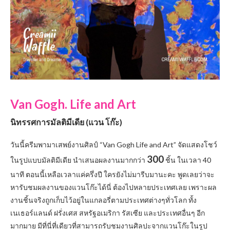
Van Gogh. Life and Art
นิทรรศการมัลติมีเดีย (แวน โก๊ะ)
วันนี้ครีมพามาเสพย์งานศิลป์ “Van Gogh Life and Art” จัดแสดงโชว์
300
ในรูปแบบมัลติมีเดีย นำเสนอผลงานมากกว่า
ชิ้น ในเวลา 40
นาที ตอนนี้เหลือเวลาแค่ครึ่งปี ใครยังไม่มารีบมานะคะ พูดเลยว่าจะ
หารับชมผลงานของแวนโก๊ะได้นี่ ต้องไปหลายประเทศเลย เพราะผล
งานชิ้นจริงถูกเก็บไว้อยู่ในแกลอรี่ตามประเทศต่างๆทั่วโลก ทั้ง
เนเธอร์แลนด์ ฝรั่งเศส สหรัฐอเมริกา รัสเซีย และประเทศอื่นๆ อีก
มากมาย มีที่นี่ที่เดียวที่สามารถรับชมงานศิลปะจากแวนโก๊ะในรูป