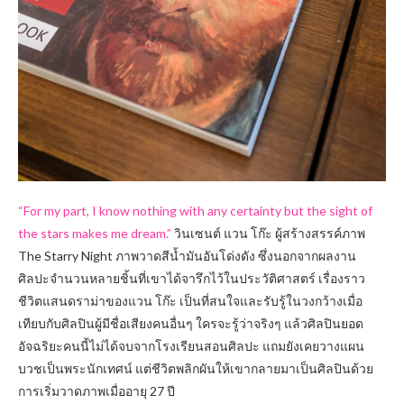
“For my part, I know nothing with any certainty but the sight of
the stars makes me dream.”
วินเซนต์ แวน โก๊ะ ผู้สร้างสรรค์ภาพ
The Starry Night ภาพวาดสีน้ำมันอันโด่งดัง ซึ่งนอกจากผลงาน
ศิลปะจำนวนหลายชิ้นที่เขาได้จารึกไว้ในประวัติศาสตร์ เรื่องราว
ชีวิตแสนดราม่าของแวน โก๊ะ เป็นที่สนใจและรับรู้ในวงกว้างเมื่อ
เทียบกับศิลปินผู้มีชื่อเสียงคนอื่นๆ ใครจะรู้ว่าจริงๆ แล้วศิลปินยอด
อัจฉริยะคนนี้ไม่ได้จบจากโรงเรียนสอนศิลปะ แถมยังเคยวางแผน
บวชเป็นพระนักเทศน์ แต่ชีวิตพลิกผันให้เขากลายมาเป็นศิลปินด้วย
การเริ่มวาดภาพเมื่ออายุ 27 ปี