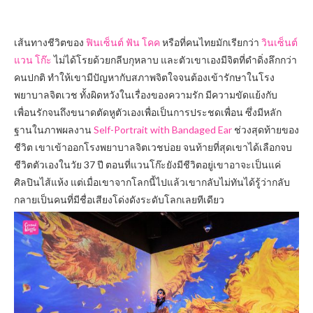
เส้นทางชีวิตของ
ฟินเซ็นต์ ฟัน โคค
หรือที่คนไทยมักเรียกว่า
วินเซ็นต์
แวน โก๊ะ
ไม่ได้โรยด้วยกลีบกุหลาบ และตัวเขาเองมีจิตที่ดำดิ่งลึกกว่า
คนปกติ ทำให้เขามีปัญหากับสภาพจิตใจจนต้องเข้ารักษาในโรง
พยาบาลจิตเวช ทั้งผิดหวังในเรื่องของความรัก มีความขัดแย้งกับ
เพื่อนรักจนถึงขนาดตัดหูตัวเองเพื่อเป็นการประชดเพื่อน ซึ่งมีหลัก
ฐานในภาพผลงาน
Self-Portrait with Bandaged Ear
ช่วงสุดท้ายของ
ชีวิต เขาเข้าออกโรงพยาบาลจิตเวชบ่อย จนท้ายที่สุดเขาได้เลือกจบ
ชีวิตตัวเองในวัย 37 ปี ตอนที่แวนโก๊ะยังมีชีวิตอยู่เขาอาจะเป็นแค่
ศิลปินไส้แห้ง แต่เมื่อเขาจากโลกนี้ไปแล้วเขากลับไม่ทันได้รู้ว่ากลับ
กลายเป็นคนที่มีชื่อเสียงโด่งดังระดับโลกเลยทีเดียว