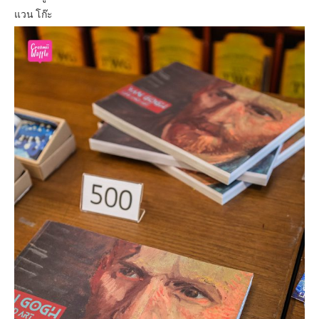
แวน โก๊ะ