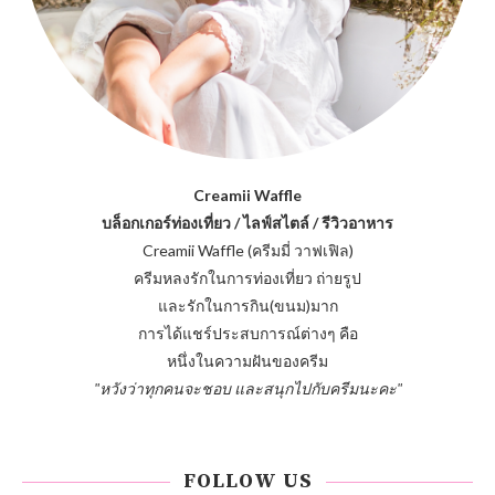
Creamii Waffle
บล็อกเกอร์ท่องเที่ยว / ไลฟ์สไตล์ / รีวิวอาหาร
Creamii Waffle (ครีมมี่ วาฟเฟิล)
ครีมหลงรักในการท่องเที่ยว ถ่ายรูป
และรักในการกิน(ขนม)มาก
การได้แชร์ประสบการณ์ต่างๆ คือ
หนึ่งในความฝันของครีม
"หวังว่าทุกคนจะชอบ และสนุกไปกับครีมนะคะ"
FOLLOW US