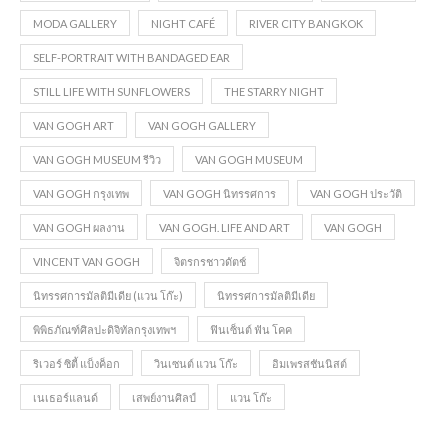
MODA GALLERY
NIGHT CAFÉ
RIVER CITY BANGKOK
SELF-PORTRAIT WITH BANDAGED EAR
STILL LIFE WITH SUNFLOWERS
THE STARRY NIGHT
VAN GOGH ART
VAN GOGH GALLERY
VAN GOGH MUSEUM รีวิว
VAN GOGH MUSEUM
VAN GOGH กรุงเทพ
VAN GOGH นิทรรศการ
VAN GOGH ประวัติ
VAN GOGH ผลงาน
VAN GOGH. LIFE AND ART
VAN GOGH
VINCENT VAN GOGH
จิตรกรชาวดัตช์
นิทรรศการมัลติมีเดีย (แวน โก๊ะ)
นิทรรศการมัลติมีเดีย
พิพิธภัณฑ์ศิลปะดิจิทัลกรุงเทพฯ
ฟินเซ็นต์ ฟัน โคค
ริเวอร์ ซิตี้ แบ็งค็อก
วินเซนต์ แวน โก๊ะ
อิมเพรสชันนิสต์
เนเธอร์แลนด์
เสพย์งานศิลป์
แวน โก๊ะ