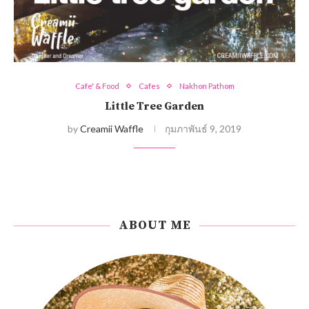
Cafe' & Food
Cafes
Nakhon Pathom
Little Tree Garden
by
Creamii Waffle
กุมภาพันธ์ 9, 2019
ABOUT ME