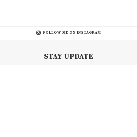
FOLLOW ME ON INSTAGRAM
STAY UPDATE
Subscribe my Newsletter for new blog posts, tips & new photos.
Let's stay updated!