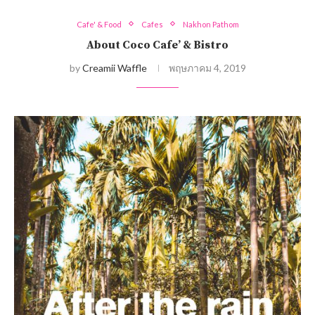
Cafe' & Food
Cafes
Nakhon Pathom
About Coco Cafe’ & Bistro
by
Creamii Waffle
พฤษภาคม 4, 2019