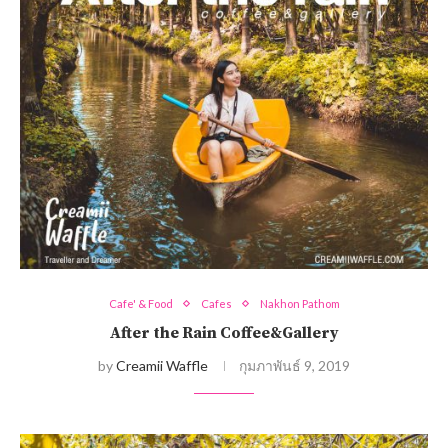
Cafe' & Food
Cafes
Nakhon Pathom
After the Rain Coffee&Gallery
by
Creamii Waffle
กุมภาพันธ์ 9, 2019