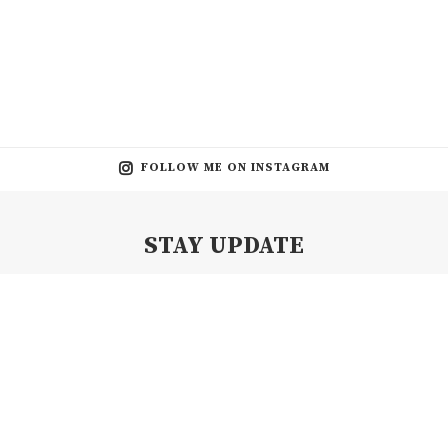
FOLLOW ME ON INSTAGRAM
STAY UPDATE
Subscribe my Newsletter for new blog posts, tips & new photos.
Let's stay updated!