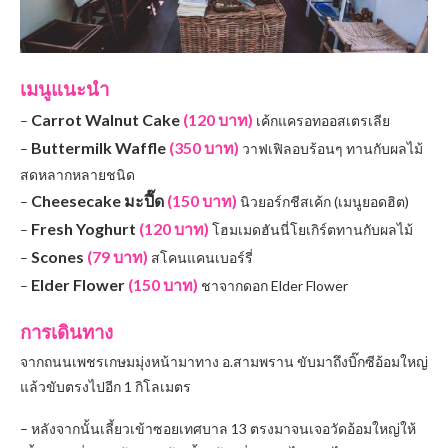
เมนูแนะนำ
Carrot Walnut Cake
(120 บาท)
–
เค้กแครอทออสเตรเลีย
Buttermilk Waffle
(350 บาท)
–
วาฟเฟิลอบร้อนๆ ทานกับผลไม้
สดหลากหลายชนิด
Cheesecake มะปี๊ด
(150 บาท)
–
นิวยอร์กชีสเค้ก (เมนูยอดฮิต)
Fresh Yoghurt
(120 บาท)
–
โฮมเมดฮันนี่โยเกิร์ตทานกับผลไม้
Scones
(79 บาท)
–
สโคนแคนเบอร์รี่
Elder Flower
(150 บาท)
–
ชาจากดอก Elder Flower
การเดินทาง
จากถนนเพชรเกษมมุ่งหน้ามาทาง อ.สามพราน ขับมาถึงบิ๊กซีอ้อมใหญ่
แล้วขับตรงไปอีก 1 กิโลเมตร
– หลังจากนั้นเลี้ยวเข้าซอยเทศบาล 13 ตรงมาจนเจอวัดอ้อมใหญ่ให้