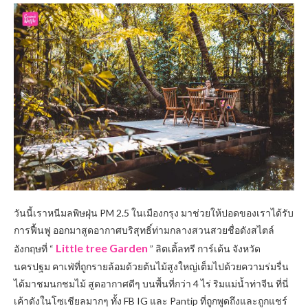
วันนี้เราหนีมลพิษฝุ่น PM 2.5 ในเมืองกรุง มาช่วยให้ปอดของเราได้รับ
การฟื้นฟู ออกมาสูดอากาศบริสุทธิ์ท่ามกลางสวนสวยชื่อดังสไตล์
Little tree Garden
อังกฤษที่ “
” ลิตเติ้ลทรี การ์เด้น จังหวัด
นครปฐม คาเฟ่ที่ถูกรายล้อมด้วยต้นไม้สูงใหญ่เต็มไปด้วยความร่มรื่น
ได้มาชมนกชมไม้ สูดอากาศดีๆ บนพื้นที่กว่า 4 ไร่ ริมแม่น้ำท่าจีน ที่นี่
เค้าดังในโซเชียลมากๆ ทั้ง FB IG และ Pantip ที่ถูกพูดถึงและถูกแชร์