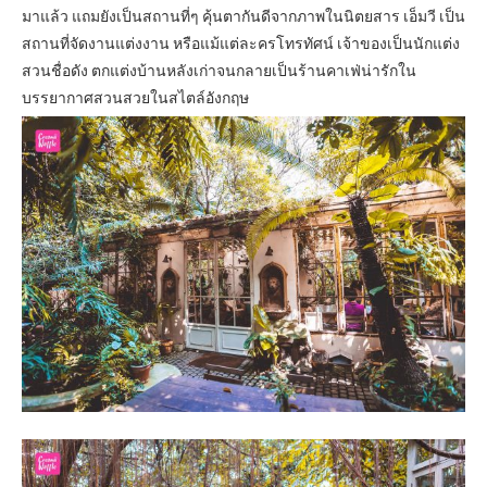
มาแล้ว แถมยังเป็นสถานที่ๆ คุ้นตากันดีจากภาพในนิตยสาร เอ็มวี เป็น
สถานที่จัดงานแต่งงาน หรือแม้แต่ละครโทรทัศน์ เจ้าของเป็นนักแต่ง
สวนชื่อดัง ตกแต่งบ้านหลังเก่าจนกลายเป็นร้านคาเฟ่น่ารักใน
บรรยากาศสวนสวยในสไตล์อังกฤษ