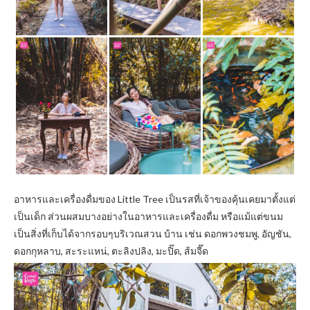
อาหารและเครื่องดื่มของ Little Tree เป็นรสที่เจ้าของคุ้นเคยมาตั้งแต่
เป็นเด็ก ส่วนผสมบางอย่างในอาหารและเครื่องดื่ม หรือแม้แต่ขนม
เป็นสิ่งที่เก็บได้จากรอบๆบริเวณสวน บ้าน เช่น ดอกพวงชมพู, อัญชัน,
ดอกกุหลาบ, สะระแหน่, ตะลิงปลิง, มะปิ๊ด, ส้มจี๊ด