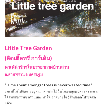
Little Tree Garden
(ลิตเติ้ลทรี การ์เด้น)
คาเฟ่น่ารักๆในบรรยากาศบ้านสวน
อ.สามพราน จ.นครปฐม
“ Time spent amongst trees is never wasted time ”
เวลาที่ใช้ไปกับการอยู่ท่ามกลางต้นไม้นั้นไม่เคยสูญเปล่า เพราะการ
ได้สัมผัสธรรมชาตินี่แหละ ทำให้เราสบายใจ รู้สึกปลอดโปร่งที่สุด
แล้ว
?