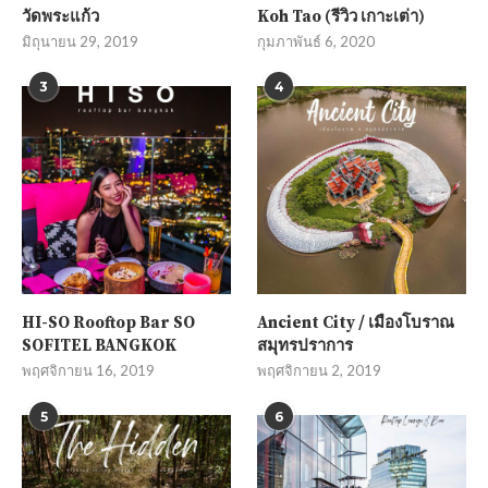
วัดพระแก้ว
Koh Tao (รีวิว เกาะเต่า)
มิถุนายน 29, 2019
กุมภาพันธ์ 6, 2020
3
4
HI-SO Rooftop Bar SO
Ancient City / เมืองโบราณ
SOFITEL BANGKOK
สมุทรปราการ
พฤศจิกายน 16, 2019
พฤศจิกายน 2, 2019
5
6