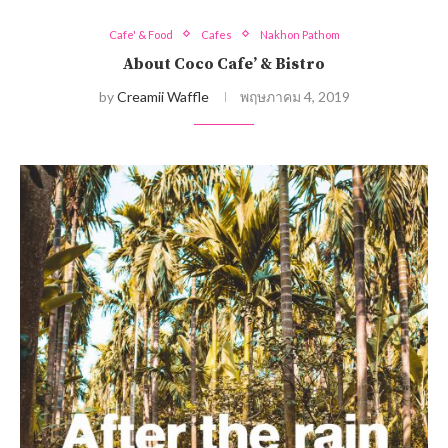
Cafe' & Food
Cafes
Nakhon Pathom
About Coco Cafe’ & Bistro
by
Creamii Waffle
พฤษภาคม 4, 2019