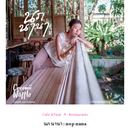
Cafe' & Food
Restaurants
นภ นานา : nop nana