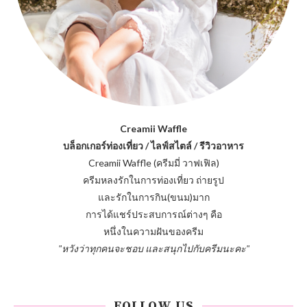
Creamii Waffle
บล็อกเกอร์ท่องเที่ยว / ไลฟ์สไตล์ / รีวิวอาหาร
Creamii Waffle (ครีมมี่ วาฟเฟิล)
ครีมหลงรักในการท่องเที่ยว ถ่ายรูป
และรักในการกิน(ขนม)มาก
การได้แชร์ประสบการณ์ต่างๆ คือ
หนึ่งในความฝันของครีม
"หวังว่าทุกคนจะชอบ และสนุกไปกับครีมนะคะ"
FOLLOW US