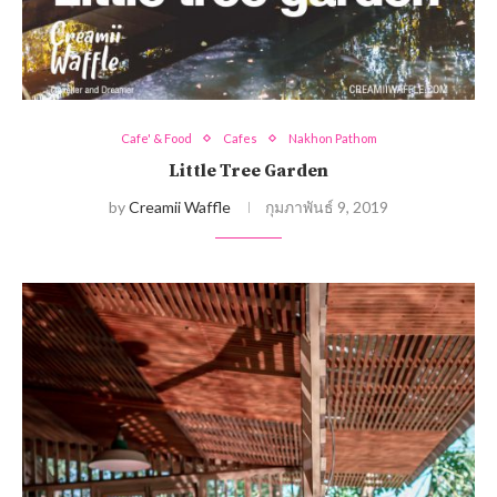
Cafe' & Food
Cafes
Nakhon Pathom
Little Tree Garden
by
Creamii Waffle
กุมภาพันธ์ 9, 2019