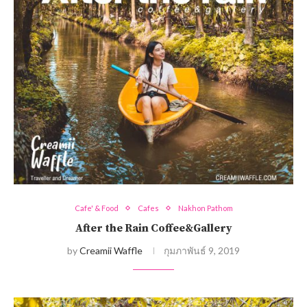
Cafe' & Food
Cafes
Nakhon Pathom
After the Rain Coffee&Gallery
by
Creamii Waffle
กุมภาพันธ์ 9, 2019