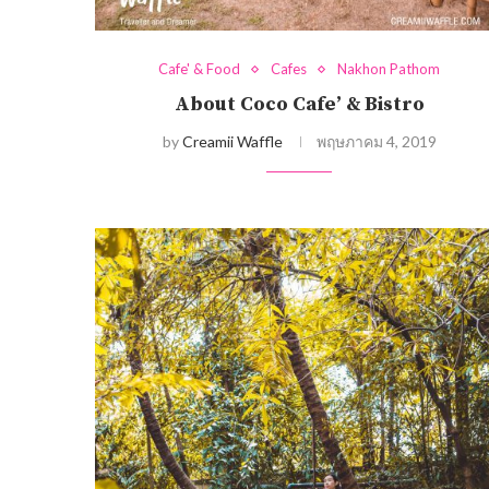
Cafe' & Food
Cafes
Nakhon Pathom
About Coco Cafe’ & Bistro
by
Creamii Waffle
พฤษภาคม 4, 2019