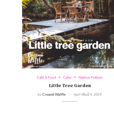
Cafe' & Food
Cafes
Nakhon Pathom
Little Tree Garden
by
Creamii Waffle
กุมภาพันธ์ 9, 2019