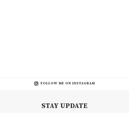
FOLLOW ME ON INSTAGRAM
STAY UPDATE
Subscribe my Newsletter for new blog posts, tips & new photos.
Let's stay updated!