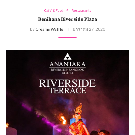
Cafe' & Food
Restaurants
Benihana Riverside Plaza
by
Creamii Waffle
มกราคม 27, 2020