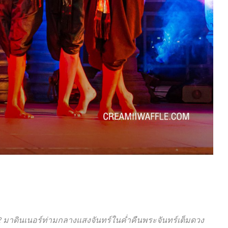
?? มาดินเนอร์ท่ามกลางแสงจันทร์ในค่ำคืนพระจันทร์เต็มดวง