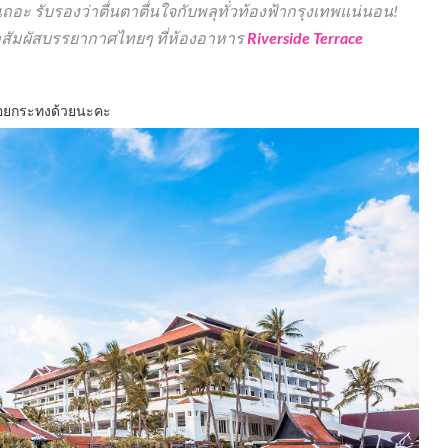
ะ รับรองว่าตื่นตาตื่นใจกับพลุทั่วท้องฟ้ากรุงเทพแน่นอน!
าสัมผัสบรรยากาศไทยๆ ที่ห้องอาหาร
Riverside Terrace
ับลอยกระทงด้วยนะคะ