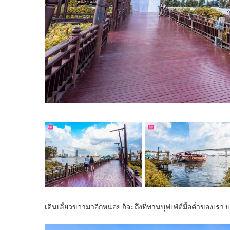
เดินเลี้ยวขวามาอีกหน่อย ก็จะถึงที่ทานบุฟเฟ่ต์มื้อค่ำของเร