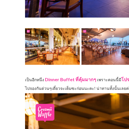
Dinner Buffet ที่คุ้มมากๆ
โปร
เป็นอีกหนึ่ง
เพราะตอนนี้มี
ไปจองกันด่วนๆเดี๋ยวจะเต็มซะก่อนนะคะ! น่าทานทั้งนั้นเลยค