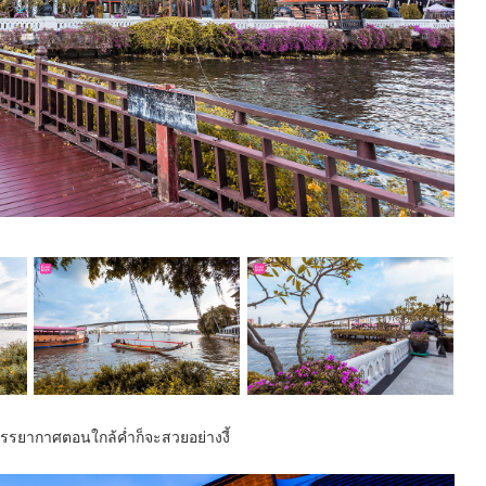
า บรรยากาศตอนใกล้ค่ำก็จะสวยอย่างงี้