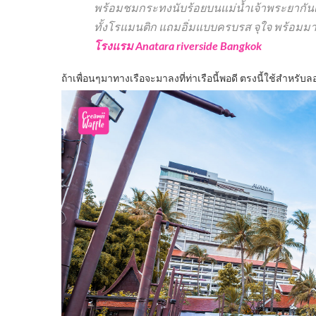
พร้อมชมกระทงนับร้อยบนแม่น้ำเจ้าพระยากันเถอ
ทั้งโรแมนติก แถมอิ่มแบบครบรส จุใจ พร้อมม
โรงแรม Anatara riverside Bangkok
ถ้าเพื่อนๆมาทางเรือจะมาลงที่ท่าเรือนี้พอดี ตรงนี้ใช้สำหร