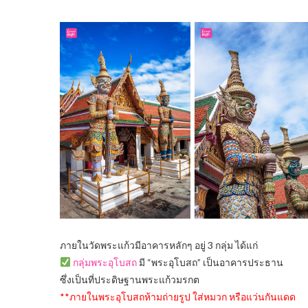
ภายในวัดพระแก้วมีอาคารหลักๆ อยู่ 3 กลุ่ม ได้แก่
กลุ่มพระอุโบสถ
มี “พระอุโบสถ” เป็นอาคารประธาน
ซึ่งเป็นที่ประดิษฐานพระแก้วมรกต
**ภายในพระอุโบสถห้ามถ่ายรูป ใส่หมวก หรือแว่นกันแดด