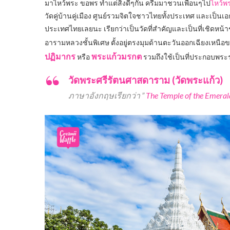
มาไหว้พระ ขอพร ทำแต่สิ่งดีๆกัน ครีมมาชวนเพื่อนๆไป
ไหว้พ
วัดคู่บ้านคู่เมือง ศูนย์รวมจิตใจชาวไทยทั้งประเทศ และเป็น
ประเทศไทยเลยนะ เรียกว่าเป็นวัดที่สำคัญและเป็นที่เชิดหน
อารามหลวงชั้นพิเศษ ตั้งอยู่ตรงมุมด้านตะวันออกเฉียงเหนือ
ปฏิมากร
พระแก้วมรกต
หรือ
รวมถึงใช้เป็นที่ประกอบพระ
วัดพระศรีรัตนศาสดาราม (วัดพระแก้ว)
ภาษาอังกฤษเรียกว่า ”
The Temple of the Emera