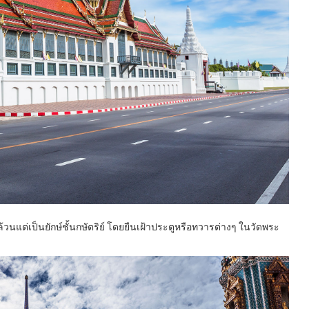
่งล้วนแต่เป็นยักษ์ชั้นกษัตริย์ โดยยืนเฝ้าประตูหรือทวารต่า
งๆ ในวัดพระ