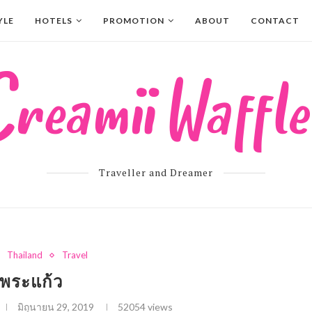
YLE
HOTELS
PROMOTION
ABOUT
CONTACT
Traveller and Dreamer
Thailand
Travel
ดพระแก้ว
มิถุนายน 29, 2019
52054
views