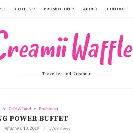
YLE
HOTELS
PROMOTION
ABOUT
CONTACT
Traveller and Dreamer
d
Cafe' & Food
Promotion
NG POWER BUFFET
พฤษภาคม 18, 2019
5769
views