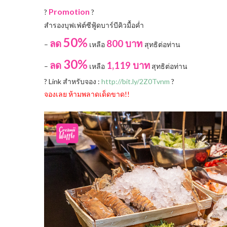
Promotion
?
?
สำรองบุฟเฟ่ต์ซีฟู้ดบาร์บีคิวมื้อค่ำ
50%
ลด
800 บาท
–
เหลือ
สุทธิต่อท่าน
30%
ลด
1,119 บาท
–
เหลือ
สุทธิต่อท่าน
?
Link สำหรับจอง :
http://bit.ly/2Z0Tvnm
?
จองเลย ห้ามพลาดเด็ดขาด!!