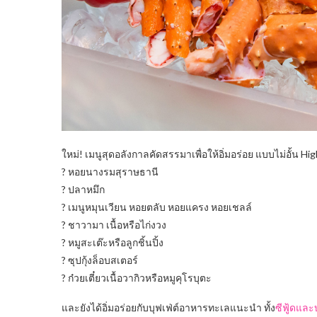
ใหม่! เมนูสุดอลังกาลคัดสรรมาเพื่อให้อิ่มอร่อย แบบไม่อั้น Hig
?
หอยนางรมสุราษธานี
?
ปลาหมึก
?
เมนูหมุนเวียน หอยตลับ หอยแครง หอยเชลล์
?
ชาวามา เนื้อหรือไก่งวง
?
หมูสะเต๊ะหรือลูกชิ้นปิ้ง
?
ซุปกุ้งล็อบสเตอร์
?
ก๋วยเตี๋ยวเนื้อวากิวหรือหมูคุโรบุตะ
และยังได้อิ่มอร่อยกับบุฟเฟ่ต์อาหารทะเลแนะนำ ทั้ง
ซีฟู้ดและบ