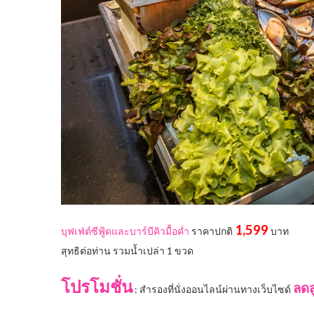
1,599
บุฟเฟ่ต์ซีฟู้ดและบาร์บีคิวมื้อค่ำ
ราคาปกติ
บาท
สุทธิต่อท่าน รวมน้ำเปล่า 1 ขวด
โปรโมชั่น
ลดส
: สำรองที่นั่งออนไลน์ผ่านทางเว็บไซด์