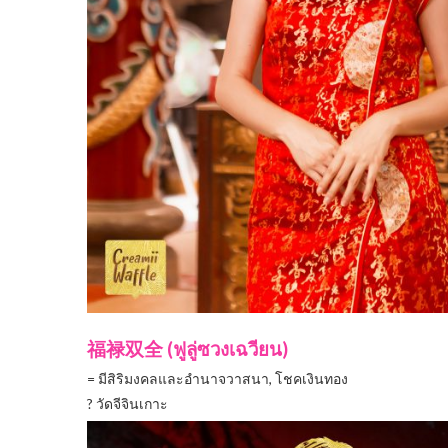
福禄双全 (ฟูลู่ซวงเฉวียน)
= มีสิริมงคลและอำนาจวาสนา, โชคเงินทอง
?
วัดจีจินเกาะ