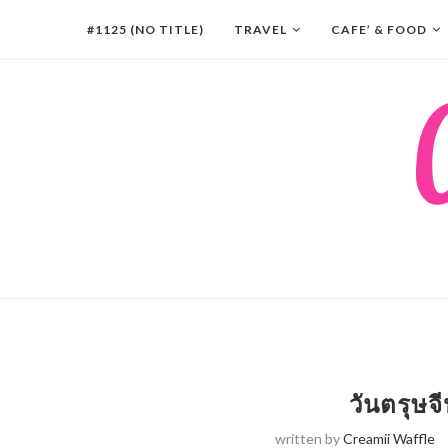
#1125 (NO TITLE)
TRAVEL
CAFE’ & FOOD
วันตรุษจ
written by
Creamii Waffle