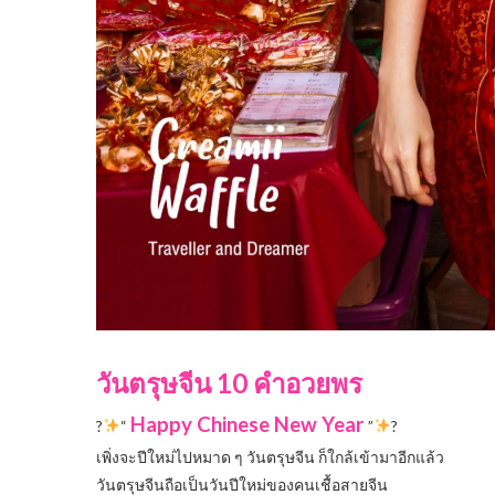
วันตรุษจีน 10 คำอวยพร
Happy Chinese New Year
?
“
”
?
เพิ่งจะปีใหม่ไปหมาด ๆ วันตรุษจีน ก็ใกล้เข้ามาอีกแล้ว
วันตรุษจีนถือเป็นวันปีใหม่ของคนเชื้อสายจีน