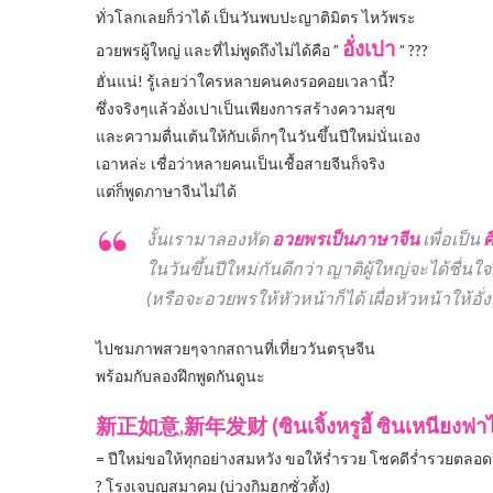
ทั่วโลกเลยก็ว่าได้ เป็นวันพบปะญาติมิตร ไหว้พระ
อั่งเปา
อวยพรผู้ใหญ่ และที่ไม่พูดถึงไม่ได้คือ ”
”
?
?
?
ฮั่นแน่! รู้เลยว่าใครหลายคนคงรอคอยเวลานี้
?
ซึ่งจริงๆแล้วอั่งเปาเป็นเพียงการสร้างความสุข
และความตื่นเต้นให้กับเด็กๆในวันขึ้นปีใหม่นั่นเอง
เอาหล่ะ เชื่อว่าหลายคนเป็นเชื้อสายจีนก็จริง
แต่ก็พูดภาษาจีนไม่ได้
งั้นเรามาลองหัด
อวยพรเป็นภาษาจีน
เพื่อเป็น
ศ
ในวันขึ้นปีใหม่กันดีกว่า ญาติผู้ใหญ่จะได้ชื่นใจ
(หรือจะอวยพรให้หัวหน้าก็ได้ เผื่อหัวหน้าให้อั่
ไปชมภาพสวยๆจากสถานที่เที่ยววันตรุษจีน
พร้อมกับลองฝึกพูดกันดูนะ
新正如意,新年发财 (ซินเจิ้งหรูอี้ ซินเหนียงฟา
= ปีใหม่ขอให้ทุกอย่างสมหวัง ขอให้ร่ำรวย โชคดีร่ำรวยตลอด
?
โรงเจบุญสมาคม (บ่วงกิมฮกซั่วตั้ง)