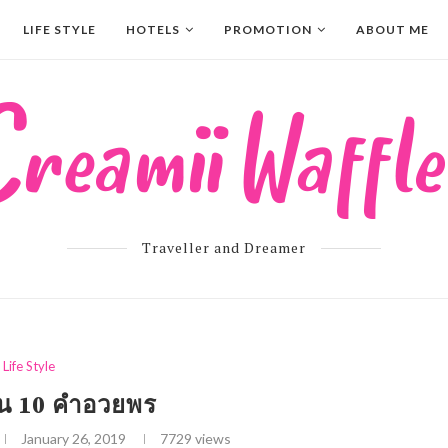
LIFE STYLE
HOTELS
PROMOTION
ABOUT ME
Traveller and Dreamer
Life Style
ีน 10 คำอวยพร
January 26, 2019
7729
views