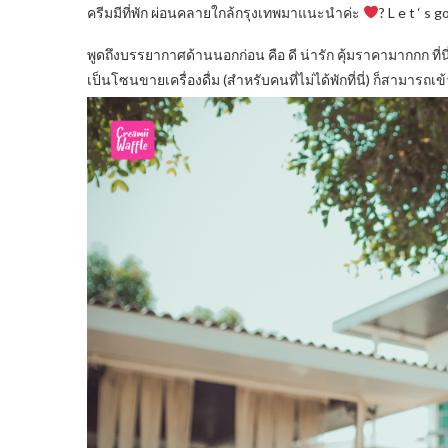
ครีมมีที่พัก ผ่อนคลายใกล้กรุงเทพมาแนะนำค่ะ
? L e t ‘ s go
พูดถึงบรรยากาศด้านนอกก่อน คือ ดี น่ารัก คุ้มราคามากกก ที่น
เป็นโซนขายเครื่องดื่ม (สำหรับคนที่ไม่ได้พักที่นี่) ก็สามารถเข้