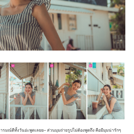
รมณ์ดีทั้งวันอ่ะพูดเลยย~ ส่วนมุมถ่ายรูปไม่ต้องพูดถึง คือมีมุมน่ารักๆ