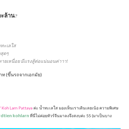
าะล้าน
?
้ำทะเลใส
สุดๆ
ปหายเหนื่อย มีแรงสู้ต่อแน่นอนค่าาา!
าท (ขึ้นรถจากเอกมัย)
/ Koh Larn Pattaya
ค่ะ น้ำทะเลใส มองเห็นเราเดินเลยเน้อ ความพิเศษ
rdtien kohlarn
ที่นี่ไม่ค่อยทัวร์จีนมาลงจึงสงบค่ะ 55 (มาเป็นบาง