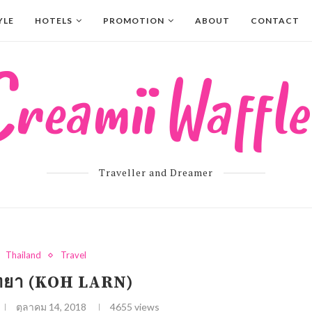
YLE
HOTELS
PROMOTION
ABOUT
CONTACT
Traveller and Dreamer
Thailand
Travel
ัทยา (KOH LARN)
ตุลาคม 14, 2018
4655
views