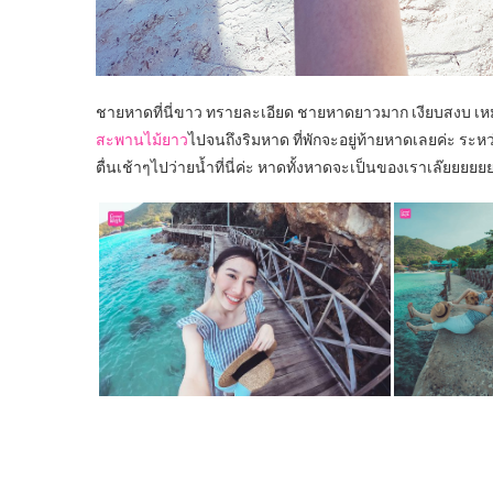
ชายหาดที่นี่ขาว ทรายละเอียด ชายหาดยาวมาก เงียบสงบ เห
สะพานไม้ยาว
ไปจนถึงริมหาด ที่พักจะอยู่ท้ายหาดเลยค่ะ ระหว
ตื่นเช้าๆไปว่ายน้ำที่นี่ค่ะ หาดทั้งหาดจะเป็นของเราเล๊ยยยยย